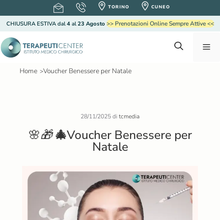
V
TORINO
CUNEO
a
>> Prenotazioni Online Sempre Attive <<
CHIUSURA ESTIVA
dal
4
al
23 Agosto
i
a
M
l
c
o
Home
Voucher Benessere per Natale
>
e
n
t
e
n
n
28/11/2025
di
tcmedia
u
🌸
🎁
🎄
Voucher Benessere per
u
t
Natale
o