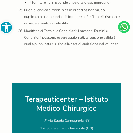
Il fornitore non risponde di perdita o uso improprio.
Errori di codice o frodi: In caso di codice non valido,
duplicato o uso sospetto, il fornitore può rifiutare il riscatto e
Open toolbar
richiedere verifica di identità.
Modifiche ai Termini e Condizioni: I presenti Termini e
Condizioni possono essere aggiornati; la versione valida è
quella pubblicata sul sito alla data di emissione del voucher
Terapeuticenter – Istituto
Medico Chirurgico
📍 Via Strada Carmagnola, 68
12030 Caramagna Piemonte (CN)