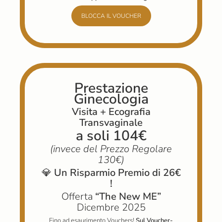
BLOCCA IL VOUCHER
Prestazione
Ginecologia
Visita + Ecografia
Transvaginale
a soli 104€
(invece
del Prezzo Regolare
130€)
💎
Un Risparmio Premio di 26€
!
Offerta
“The New ME”
Dicembre 2025
Fino ad esaurimento Vouchers!
Sul Voucher-