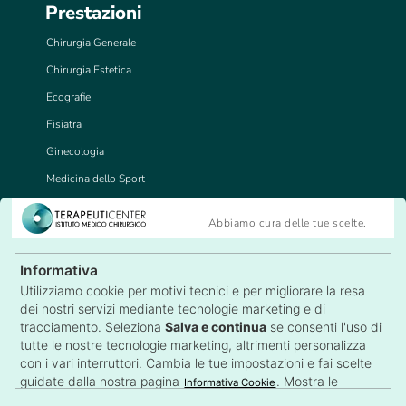
Prestazioni
Chirurgia Generale
Chirurgia Estetica
Ecografie
Fisiatra
Ginecologia
Medicina dello Sport
Medicina del Lavoro
Abbiamo cura delle tue scelte.
Tricologia
Visite Specialistiche
Informativa
Recensioni
Utilizziamo cookie per motivi tecnici e per migliorare la resa
Lascia una Recensione
dei nostri servizi mediante tecnologie marketing e di
Autorizzazioni
tracciamento. Seleziona
Salva e continua
se consenti l'uso di
tutte le nostre tecnologie marketing, altrimenti personalizza
con i vari interruttori. Cambia le tue impostazioni e fai scelte
guidate dalla nostra pagina
. Mostra le
Informativa Cookie
impostazioni su qualsiasi pagina con il pulsante dei Cookie in