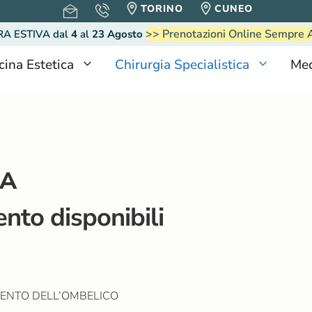
TORINO
CUNEO
>> Prenotazioni Online Sempre 
RA ESTIVA
dal
4
al
23 Agosto
cina Estetica
Chirurgia Specialistica
Med
CA
ento disponibili
ENTO DELL’OMBELICO