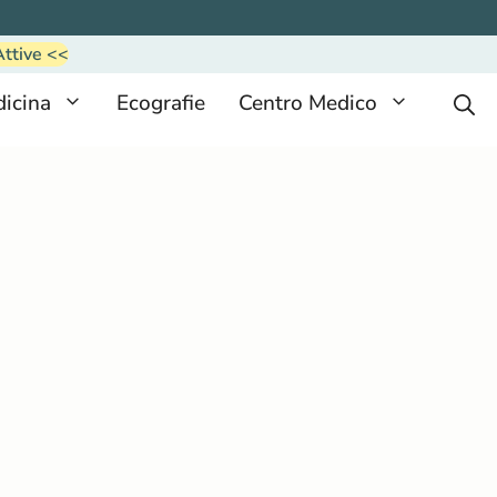
Attive <<
icina
Ecografie
Centro Medico