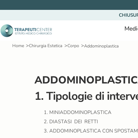
V
a
CHIUSU
i
a
Medi
l
c
>
>
>
Home
Chirurgia Estetica
Corpo
Addominoplastica
o
n
t
e
ADDOMINOPLASTI
n
u
1. Tipologie di interv
t
o
MINIADDOMINOPLASTICA
DIASTASI DEI RETTI
ADDOMINOPLASTICA CON SPOSTAM