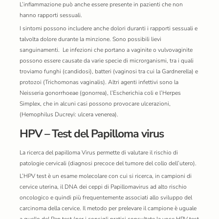
L’infiammazione può anche essere presente in pazienti che non
hanno rapporti sessuali.
​I sintomi possono includere anche dolori duranti i rapporti sessuali e
talvolta dolore durante la minzione. Sono possibili lievi
sanguinamenti. Le infezioni che portano a vaginite o vulvovaginite
possono essere causate da varie specie di microrganismi, tra i quali
troviamo funghi (candidosi), batteri (vaginosi tra cui la Gardnerella) e
protozoi (Trichomonas vaginalis). Altri agenti infettivi sono la
Neisseria gonorrhoeae (gonorrea), l’Escherichia coli e l’Herpes
Simplex, che in alcuni casi possono provocare ulcerazioni,
(Hemophilus Ducreyi: ulcera venerea).
HPV – Test del Papilloma virus
La ricerca del papilloma Virus permette di valutare il rischio di
patologie cervicali (diagnosi precoce del tumore del collo dell’utero).
​L’HPV test è un esame molecolare con cui si ricerca, in campioni di
cervice uterina, il DNA dei ceppi di Papillomavirus ad alto rischio
oncologico e quindi più frequentemente associati allo sviluppo del
carcinoma della cervice. Il metodo per prelevare il campione è uguale
a quello del Pap test (per i consigli pratici consultate la voce HPV test