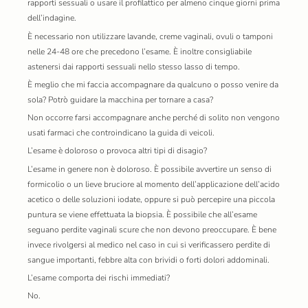
rapporti sessuali o usare il profilattico per almeno cinque giorni prima
dell’indagine.
È necessario non utilizzare lavande, creme vaginali, ovuli o tamponi
nelle 24-48 ore che precedono l’esame. È inoltre consigliabile
astenersi dai rapporti sessuali nello stesso lasso di tempo.
È meglio che mi faccia accompagnare da qualcuno o posso venire da
sola? Potrò guidare la macchina per tornare a casa?
Non occorre farsi accompagnare anche perché di solito non vengono
usati farmaci che controindicano la guida di veicoli.
L’esame è doloroso o provoca altri tipi di disagio?
L’esame in genere non è doloroso. È possibile avvertire un senso di
formicolio o un lieve bruciore al momento dell’applicazione dell’acido
acetico o delle soluzioni iodate, oppure si può percepire una piccola
puntura se viene effettuata la biopsia. È possibile che all’esame
seguano perdite vaginali scure che non devono preoccupare. È bene
invece rivolgersi al medico nel caso in cui si verificassero perdite di
sangue importanti, febbre alta con brividi o forti dolori addominali.
L’esame comporta dei rischi immediati?
No.