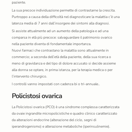
paziente.
La sua precoce individuazione permette di contrastarne la crescita.
Purtroppo a causa della difficoltà nel diagnosticare la malattia c’è una
latenza media di 7 anni dall’insorgere dei sintomi alla diagnosi.
Si assiste attualmente ad un aumento della patologia e ad una
comparsa in età più precoce: salvaguardare il patrimonio ovarico
nella paziente diventa di fondamentale importanza.
Nuovi farmaci che contrastano la malattia sono attualmente in
commercio; a seconda dell’età della paziente, della sua ricerca o
meno di gravidanza e del tipo di dolore accusato si decide assieme
alla donna se optare, in prima istanza, per la terapia medica o per
l’intervento chirurgico.
I controlli vanno impostati con cadenza bi o tri-annuale..
Policistosi ovarica
La Policistosi ovarica (PCO) è una sindrome complessa caratterizzata
da ovaie ingrandite micropolicistiche e quadro clinico caratterizzato
da alterazioni endocrine (alterazione del ciclo, segni di
iperandrogenismo) e alterazione metaboliche (iperinsulinemie).