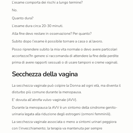
L’esame comporta dei rischi a lungo termine?
No.
Quanto dura?
L’esame dura circa 20-30 minuti.
Alla fine devo restare in osservazione? Per quanto?
Subito dopo l’esame è possibile tornare a casa o al lavoro.
Posso riprendere subito la mia vita normale o devo avere particolari
accortezze?In genere si raccomanda di attendere la fine delle perdite
prima di avere rapporti sessuali o di usare tamponi e creme vaginali.
Secchezza della vagina
La secchezza vaginale può colpire la Donna ad ogni età, ma diventa il
disturbo più comune durante la menopausa.
E’ dovuta all’atrofia vulvo-vaginale (AVV).
Durante la menopausa la AVV è un sintomo della sindrome genito-
urinaria legata alla riduzione degli estrogeni (ormoni femminili).
La secchezza vaginale associata o meno a sintomi urinari peggiora
con l’invecchiamento; la terapia va mantenuta per sempre