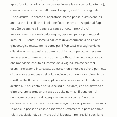
approfondito la vulva, la mucosa vaginale e la cervice (collo uterino),
ovvero quella porzione dell’utero che sporge sul fondo vaginale.
È soprattutto un esame di approfondimento per studiare eventuali
anomalie delle cellule del collo dell’utero emerse in seguito al Pap
test. Serve anche a indagare la causa di dolori pelvici o di
sanguinamenti anomali dalla vagina, per esempio dopo i rapporti
sessuali. Durante l’esame la paziente deve assumere la posizione
ginecologica (esattamente come per il Pap test) e la vagina viene
dilatata con un apposito strumento, chiamato speculum. L’esame
viene eseguito tramite uno strumento ottico, chiamato colposcopio,
che non viene inserito all’interno della vagina, ma consente di
esaminare la zona interessata come con un binocolo poiché permette
di osservare la mucosa del collo dell’utero con un ingrandimento da
6 a 40 volte. Il medico può applicare alla cervice alcuni liquidi (acido
acetico al 5 per cento e soluzione iodio-iodurata) che permettono di
differenziare le zone anormale da quelle normali. È bene quindi
segnalare la presenza di allergie a queste sostanze. Nel corso
dell’esame possono talvolta essere eseguiti piccoli prelievi di tessuto
(biopsie) o possono essere asportate direttamente le parti anomale
(elettroescissione), da inviare poi ai laboratori per analisi specifiche.