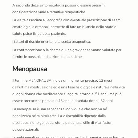
A seconda della sintomatologia possono essere prese in
considerazione varie alternative terapeutiche.
La visita associata all’ecografia con eventuale prescrizione di esami
ematologici e ormonali permette di fare un bilancio dello stato di
salute psico fisico della paziente.
I fattori di rischio orientano la scelta terapeutica.
La contraccezione o la ricerca di una gravidanza vanno valutate per
fornire le possibili indicazioni terapeutiche.
Menopausa
Il termine MENOPAUSA indica un momento preciso, 12 mesi
dall’ultima mestruazione ed è una fase fisiologica e naturale nella vita
di ogni donna che mediamente si aggira intorno ai 51 anni, ma può
essere precoce se prima dei 45 anni o ritardata dopo i 52 anni.
La menopausa è una esperienza individuale che non va né
banalizzata né minimizzata. La vulnerabilità dipende dalla
predisposizione genetica, storia personale, stile di vita, fattori
psicorelazionali.
I cambiamenti ormonali con la riduzione di estrogeni e progesterone