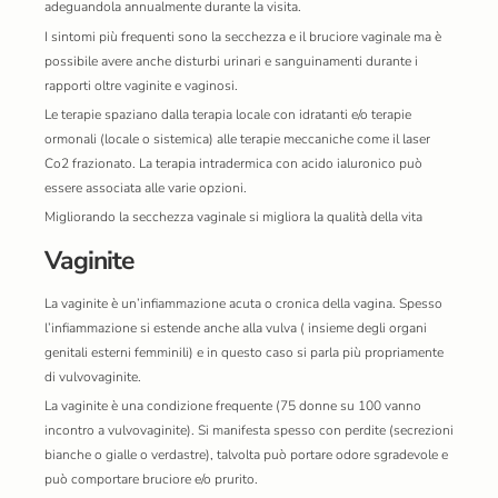
adeguandola annualmente durante la visita.
I sintomi più frequenti sono la secchezza e il bruciore vaginale ma è
possibile avere anche disturbi urinari e sanguinamenti durante i
rapporti oltre vaginite e vaginosi.
Le terapie spaziano dalla terapia locale con idratanti e/o terapie
ormonali (locale o sistemica) alle terapie meccaniche come il laser
Co2 frazionato. La terapia intradermica con acido ialuronico può
essere associata alle varie opzioni.
Migliorando la secchezza vaginale si migliora la qualità della vita
Vaginite
La vaginite è un’infiammazione acuta o cronica della vagina. Spesso
l’infiammazione si estende anche alla vulva ( insieme degli organi
genitali esterni femminili) e in questo caso si parla più propriamente
di vulvovaginite.
La vaginite è una condizione frequente (75 donne su 100 vanno
incontro a vulvovaginite). Si manifesta spesso con perdite (secrezioni
bianche o gialle o verdastre), talvolta può portare odore sgradevole e
può comportare bruciore e/o prurito.