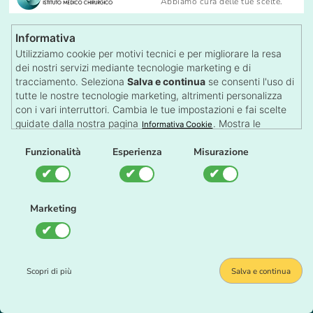
Abbiamo cura delle tue scelte.
Informativa
Utilizziamo cookie per motivi tecnici e per migliorare la resa
dei nostri servizi mediante tecnologie marketing e di
tracciamento. Seleziona
Salva e continua
se consenti l'uso di
tutte le nostre tecnologie marketing, altrimenti personalizza
con i vari interruttori. Cambia le tue impostazioni e fai scelte
guidate dalla nostra pagina
. Mostra le
Informativa Cookie
impostazioni su qualsiasi pagina con il pulsante dei Cookie in
fondo alla pagina.
Funzionalità
Esperienza
Misurazione
Marketing
Scopri di più
Salva e continua
*Ho preso visione ed accetto
l'informativa della
privacy.