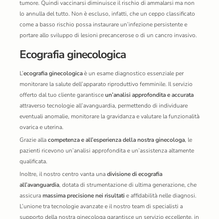
tumore. Quindi vaccinarsi diminuisce il rischio di ammalarsi ma non
lo annulla del tutto. Non è escluso, infatti, che un ceppo classificato
come a basso rischio possa instaurare un’infezione persistente e
portare allo sviluppo di lesioni precancerose o di un cancro invasivo.
Ecografia ginecologica
L’
ecografia ginecologica
è un esame diagnostico essenziale per
monitorare la salute dell’apparato riproduttivo femminile. Il servizio
offerto dal tuo cliente garantisce
un’analisi approfondita e accurata
attraverso tecnologie all’avanguardia, permettendo di individuare
eventuali anomalie, monitorare la gravidanza e valutare la funzionalità
ovarica e uterina.
Grazie alla
competenza e all’esperienza della nostra ginecologa
, le
pazienti ricevono un’analisi approfondita e un’assistenza altamente
qualificata.
Inoltre, il nostro centro vanta una
divisione di ecografia
all’avanguardia
, dotata di strumentazione di ultima generazione, che
assicura
massima precisione nei risultati
e affidabilità nelle diagnosi.
L’unione tra tecnologie avanzate e il nostro team di specialisti a
supporto della nostra ginecologa garantisce un servizio eccellente, in