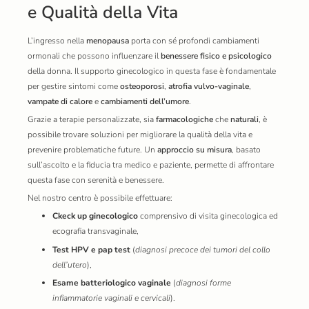
e Qualità della Vita
L’ingresso nella
menopausa
porta con sé profondi cambiamenti
ormonali che possono influenzare il
benessere fisico e psicologico
della donna. Il supporto ginecologico in questa fase è fondamentale
per gestire sintomi come
osteoporosi
,
atrofia vulvo-vaginale
,
vampate di calore
e
cambiamenti dell’umore
.
Grazie a terapie personalizzate, sia
farmacologiche
che
naturali
, è
possibile trovare soluzioni per migliorare la qualità della vita e
prevenire problematiche future. Un
approccio su misura
, basato
sull’ascolto e la fiducia tra medico e paziente, permette di affrontare
questa fase con serenità e benessere.
Nel nostro centro è possibile effettuare:
Ckeck up ginecologico
comprensivo di visita ginecologica ed
ecografia transvaginale,
Test HPV e pap test
(
diagnosi precoce dei tumori del collo
dell’utero
),
Esame batteriologico vaginale
(
diagnosi forme
infiammatorie vaginali e cervicali
).