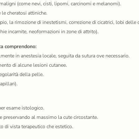
maligni (come nevi, cisti, lipomi, carcinomi e melanomi).
le cheratosi attiniche.
o, la rimozione di inestetismi, correzione di cicatrici, lobi delle 
ie incarnite, neoformazioni in zone di attrito).
gica comprendono:
lmente in anestesia locale, seguita da sutura ove necessario.
amento di alcune lesioni cutanee.
golarità della pelle.
apillari).
er esame istologico.
 preservando al massimo la cute circostante.
o di vista terapeutico che estetico.