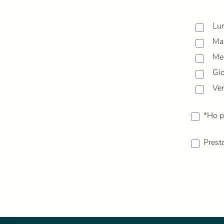
Lu
Mar
Mer
Gi
Ven
*Ho p
Prest