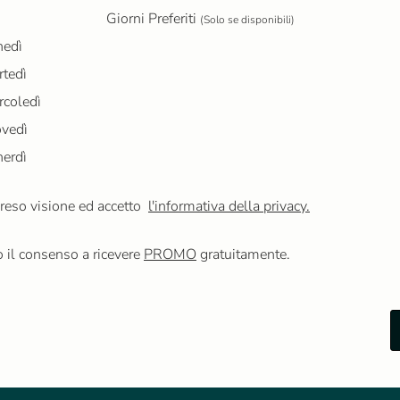
Giorni Preferiti
(Solo se disponibili)
nedì
tedì
coledì
ovedì
erdì
reso visione ed accetto
l'informativa della privacy.
o il consenso a ricevere
PROMO
gratuitamente.