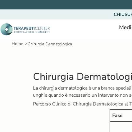
V
a
CHIUSU
i
a
Medi
l
c
>
Home
Chirurgia Dermatologica
o
n
t
e
Chirurgia Dermatolog
n
u
t
La chirurgia dermatologica è una branca specialis
o
unghie quando è necessario un intervento non so
Percorso Clinico di Chirurgia Dermatologica al T
Fase