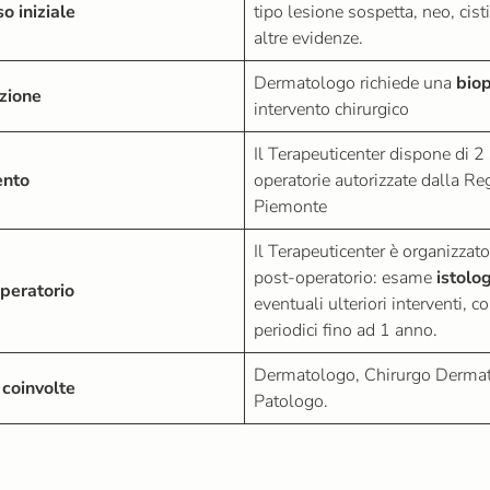
o iniziale
tipo lesione sospetta, neo, cisti
altre evidenze.
Dermatologo richiede una
biop
azione
intervento chirurgico
Il Terapeuticenter dispone di 2
ento
operatorie autorizzate dalla Re
Piemonte
Il Terapeuticenter è organizzato 
post-operatorio: esame
istolo
operatorio
eventuali ulteriori interventi, co
periodici fino ad 1 anno.
Dermatologo, Chirurgo Dermat
 coinvolte
Patologo.