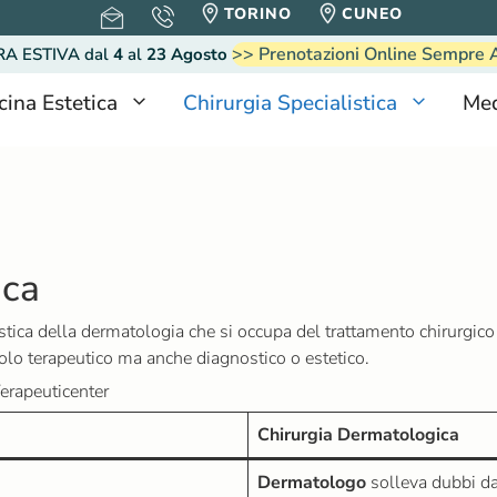
TORINO
CUNEO
>> Prenotazioni Online Sempre 
RA ESTIVA
dal
4
al
23 Agosto
cina Estetica
Chirurgia Specialistica
Med
ica
tica della dermatologia che si occupa del trattamento chirurgico d
lo terapeutico ma anche diagnostico o estetico.
erapeuticenter
Chirurgia Dermatologica
Dermatologo
solleva dubbi da 