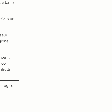
, e tante
sia
o un
 sale
gione
per il
gico
,
ntrolli
ologico,