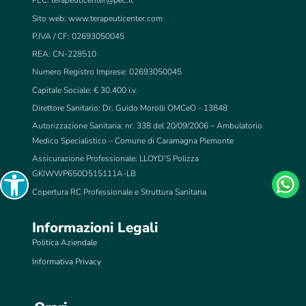
PEC:
terapeuticenter@pec.it
Sito web: www.terapeuticenter.com
P.IVA / CF: 02693050045
REA: CN-228510
Numero Registro Imprese: 02693050045
Capitale Sociale: € 30.400 i.v.
Direttore Sanitario: Dr. Guido Morolli OMCeO - 13848
Autorizzazione Sanitaria: nr. 338 del 20/09/2006 – Ambulatorio
Medico Specialistico – Comune di Caramagna Piemonte
Assicurazione Professionale: LLOYD'S Polizza
Open toolbar
GKIWWP650D515111A-LB
Copertura RC Professionale e Struttura Sanitaria
Informazioni Legali
Politica Aziendale
Informativa Privacy