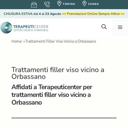
V
TORINO
CUNEO
a
>> Prenotazioni Online Sempre Attive <<
CHIUSURA ESTIVA
dal
4
al
23 Agosto
i
a
M
l
c
o
Home
Trattamenti Filler Viso Vicino a Orbassano
>
e
n
t
e
n
n
Trattamenti filler viso vicino a
u
Orbassano
u
t
o
Affidati a Terapeuticenter per
trattamenti filler viso vicino a
Orbassano