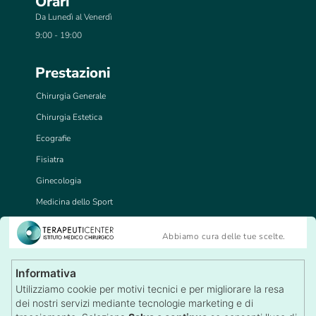
Orari
Da Lunedì al Venerdì
9:00 - 19:00
Prestazioni
Chirurgia Generale
Chirurgia Estetica
Ecografie
Fisiatra
Ginecologia
Medicina dello Sport
Medicina del Lavoro
Abbiamo cura delle tue scelte.
Tricologia
Visite Specialistiche
Informativa
Recensioni
Utilizziamo cookie per motivi tecnici e per migliorare la resa
Lascia una Recensione
dei nostri servizi mediante tecnologie marketing e di