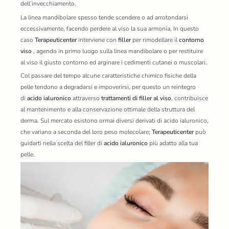
dell’invecchiamento.
La linea mandibolare spesso tende scendere o ad arrotondarsi
eccessivamente, facendo perdere al viso la sua armonia. In questo
caso
Terapeuticenter
interviene con
filler
per rimodellare il
contorno
viso
, agendo in primo luogo sulla linea mandibolare o per restituire
al viso il giusto contorno ed arginare i cedimenti cutanei o muscolari.
Col passare del tempo alcune caratteristiche chimico fisiche della
pelle tendono a degradarsi e impoverirsi, per questo un reintegro
di
acido ialuronico
attraverso
trattamenti di filler al viso
, contribuisce
al mantenimento e alla conservazione ottimale della struttura del
derma. Sul mercato esistono ormai diversi derivati di acido ialuronico,
che variano a seconda del loro peso molecolare;
Terapeuticenter
può
guidarti nella scelta del filler di
acido ialuronico
più adatto alla tua
pelle.