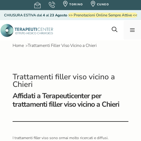
V
TORINO
CUNEO
a
>> Prenotazioni Online Sempre Attive <<
CHIUSURA ESTIVA
dal
4
al
23 Agosto
i
a
M
l
c
o
Home
Trattamenti Filler Viso Vicino a Chieri
>
e
n
t
e
n
n
Trattamenti filler viso vicino a
u
Chieri
u
t
o
Affidati a Terapeuticenter per
trattamenti filler viso vicino a Chieri
I
trattamenti filler viso
sono ormai molto ricercati e diffusi.