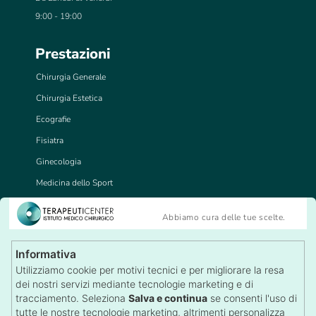
9:00 - 19:00
Prestazioni
Chirurgia Generale
Chirurgia Estetica
Ecografie
Fisiatra
Ginecologia
Medicina dello Sport
Medicina del Lavoro
Abbiamo cura delle tue scelte.
Tricologia
Visite Specialistiche
Informativa
Recensioni
Utilizziamo cookie per motivi tecnici e per migliorare la resa
Lascia una Recensione
dei nostri servizi mediante tecnologie marketing e di
Autorizzazioni
tracciamento. Seleziona
Salva e continua
se consenti l'uso di
tutte le nostre tecnologie marketing, altrimenti personalizza