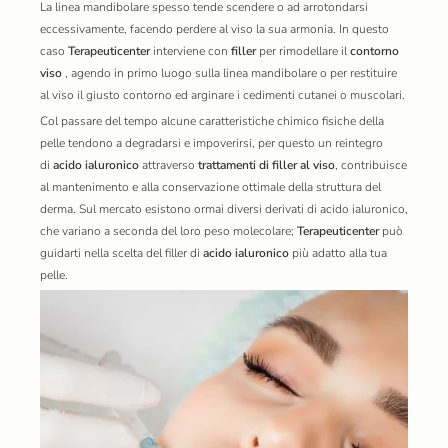
La linea mandibolare spesso tende scendere o ad arrotondarsi
eccessivamente, facendo perdere al viso la sua armonia. In questo
caso
Terapeuticenter
interviene con
filler
per rimodellare il
contorno
viso
, agendo in primo luogo sulla linea mandibolare o per restituire
al viso il giusto contorno ed arginare i cedimenti cutanei o muscolari.
Col passare del tempo alcune caratteristiche chimico fisiche della
pelle tendono a degradarsi e impoverirsi, per questo un reintegro
di
acido ialuronico
attraverso
trattamenti di filler al viso
, contribuisce
al mantenimento e alla conservazione ottimale della struttura del
derma. Sul mercato esistono ormai diversi derivati di acido ialuronico,
che variano a seconda del loro peso molecolare;
Terapeuticenter
può
guidarti nella scelta del filler di
acido ialuronico
più adatto alla tua
pelle.