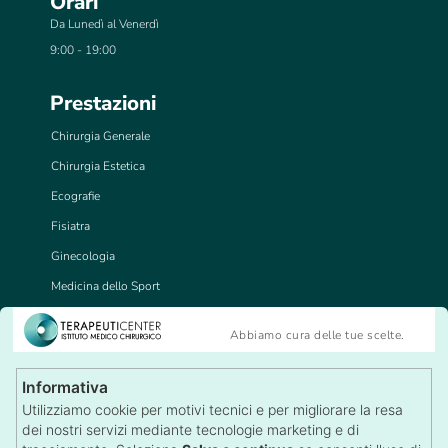
Orari
Da Lunedì al Venerdì
9:00 - 19:00
Prestazioni
Chirurgia Generale
Chirurgia Estetica
Ecografie
Fisiatra
Ginecologia
Medicina dello Sport
Medicina del Lavoro
Abbiamo cura delle tue scelte.
Tricologia
Visite Specialistiche
Informativa
Recensioni
Utilizziamo cookie per motivi tecnici e per migliorare la resa
Lascia una Recensione
dei nostri servizi mediante tecnologie marketing e di