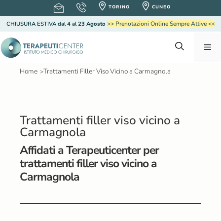
V
TORINO
CUNEO
a
>> Prenotazioni Online Sempre Attive <<
CHIUSURA ESTIVA
dal
4
al
23 Agosto
i
a
M
l
c
o
Home
Trattamenti Filler Viso Vicino a Carmagnola
>
e
n
t
e
n
n
Trattamenti filler viso vicino a
u
Carmagnola
u
t
o
Affidati a Terapeuticenter per
trattamenti filler viso vicino a
Carmagnola