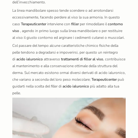
dell’invecchiamento.
La linea mandibolare spesso tende scendere o ad arrotondarsi
eccessivamente, facendo perdere al viso la sua armonia. In questo
caso
Terapeuticenter
interviene con
filler
per rimodellare il
contorno
viso
, agendo in primo luogo sulla linea mandibolare o per restituire
al viso il giusto contorno ed arginare i cedimenti cutanei o muscolari.
Col passare del tempo alcune caratteristiche chimico fisiche della
pelle tendono a degradarsi e impoverirsi, per questo un reintegro
di
acido ialuronico
attraverso
trattamenti di filler al viso
, contribuisce
al mantenimento e alla conservazione ottimale della struttura del
derma. Sul mercato esistono ormai diversi derivati di acido ialuronico,
che variano a seconda del loro peso molecolare;
Terapeuticenter
può
guidarti nella scelta del filler di
acido ialuronico
più adatto alla tua
pelle.