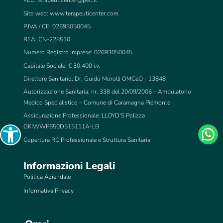
PEC:
terapeuticenter@pec.it
Sito web: www.terapeuticenter.com
P.IVA / CF: 02693050045
REA: CN-228510
Numero Registro Imprese: 02693050045
Capitale Sociale: € 30.400 i.v.
Direttore Sanitario: Dr. Guido Morolli OMCeO - 13848
Autorizzazione Sanitaria: nr. 338 del 20/09/2006 – Ambulatorio
Medico Specialistico – Comune di Caramagna Piemonte
Assicurazione Professionale: LLOYD'S Polizza
Open toolbar
GKIWWP650D515111A-LB
Copertura RC Professionale e Struttura Sanitaria
Informazioni Legali
Politica Aziendale
Informativa Privacy