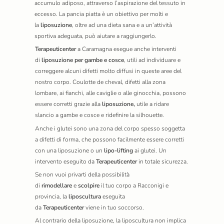
accumulo adiposo, attraverso l’aspirazione del tessuto in
eccesso. La pancia piatta è un obiettivo per molti e
la
liposuzione
, oltre ad una dieta sana e a un’attività
sportiva adeguata, può aiutare a raggiungerlo.
Terapeuticenter
a Caramagna
esegue anche interventi
di
liposuzione per gambe e cosce
, utili ad individuare e
correggere alcuni difetti molto diffusi in queste aree del
nostro corpo. Coulotte de cheval, difetti alla zona
lombare, ai fianchi, alle caviglie o alle ginocchia, possono
essere corretti grazie alla
liposuzione,
utile a ridare
slancio a gambe e cosce e ridefinire la silhouette.
Anche i glutei sono una zona del corpo spesso soggetta
a difetti di forma, che possono facilmente essere corretti
con una liposuzione o un
lipo-lifting
ai glutei. Un
intervento eseguito da
Terapeuticenter
in totale sicurezza.
Se non vuoi privarti della possibilità
di
rimodellare
e
scolpire
il tuo corpo a Racconigi e
provincia, la
liposcultura
eseguita
da
Terapeuticenter
viene in tuo soccorso.
Al contrario della liposuzione, la liposcultura non implica