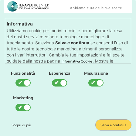
Medicina del Lavoro
Abbiamo cura delle tue scelte.
Tricologia
Visite Specialistiche
Informativa
Recensioni
Utilizziamo cookie per motivi tecnici e per migliorare la resa
Lascia una Recensione
dei nostri servizi mediante tecnologie marketing e di
Autorizzazioni
tracciamento. Seleziona
Salva e continua
se consenti l'uso di
tutte le nostre tecnologie marketing, altrimenti personalizza
con i vari interruttori. Cambia le tue impostazioni e fai scelte
guidate dalla nostra pagina
. Mostra le
Informativa Cookie
impostazioni su qualsiasi pagina con il pulsante dei Cookie in
Il TerapeutiCenter è una struttura sanitaria autorizzata dalla
fondo alla pagina.
Funzionalità
Esperienza
Misurazione
Regione Piemonte
Gestione Cookie
Marketing
Impostazione Cookie
Scopri di più
Salva e continua
© 2026 Terapeuticenter S.r.l.
• Diritti Grafici e Marketing •
Glarish Agenzia
MarTech