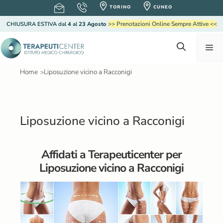
V
TORINO
CUNEO
a
>> Prenotazioni Online Sempre Attive <<
CHIUSURA ESTIVA
dal
4
al
23 Agosto
i
a
M
l
c
o
Home
Liposuzione vicino a Racconigi
>
e
n
t
e
n
n
Liposuzione vicino a Racconigi
u
u
t
o
Affidati a Terapeuticenter per
Liposuzione vicino a Racconigi