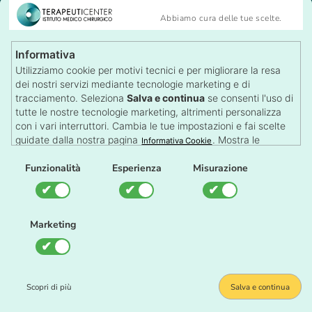
Medicina del Lavoro
Abbiamo cura delle tue scelte.
Tricologia
Visite Specialistiche
Informativa
Recensioni
Utilizziamo cookie per motivi tecnici e per migliorare la resa
Lascia una Recensione
dei nostri servizi mediante tecnologie marketing e di
Autorizzazioni
tracciamento. Seleziona
Salva e continua
se consenti l'uso di
tutte le nostre tecnologie marketing, altrimenti personalizza
con i vari interruttori. Cambia le tue impostazioni e fai scelte
guidate dalla nostra pagina
. Mostra le
Informativa Cookie
impostazioni su qualsiasi pagina con il pulsante dei Cookie in
Il TerapeutiCenter è una struttura sanitaria autorizzata dalla
fondo alla pagina.
Funzionalità
Esperienza
Misurazione
Regione Piemonte
Gestione Cookie
Marketing
Impostazione Cookie
Scopri di più
Salva e continua
© 2026 Terapeuticenter S.r.l.
• Diritti Grafici e Marketing •
Glarish Agenzia
MarTech