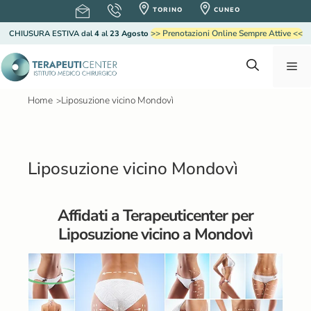
V
TORINO
CUNEO
a
>> Prenotazioni Online Sempre Attive <<
CHIUSURA ESTIVA
dal
4
al
23 Agosto
i
a
M
l
c
o
Home
Liposuzione vicino Mondovì
>
e
n
t
e
n
n
Liposuzione vicino Mondovì
u
u
t
o
Affidati a Terapeuticenter per
Liposuzione vicino a Mondovì