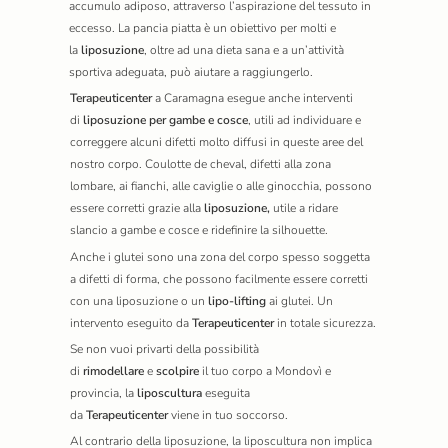
accumulo adiposo, attraverso l’aspirazione del tessuto in
eccesso. La pancia piatta è un obiettivo per molti e
la
liposuzione
, oltre ad una dieta sana e a un’attività
sportiva adeguata, può aiutare a raggiungerlo.
Terapeuticenter
a Caramagna
esegue anche interventi
di
liposuzione per gambe e cosce
, utili ad individuare e
correggere alcuni difetti molto diffusi in queste aree del
nostro corpo. Coulotte de cheval, difetti alla zona
lombare, ai fianchi, alle caviglie o alle ginocchia, possono
essere corretti grazie alla
liposuzione,
utile a ridare
slancio a gambe e cosce e ridefinire la silhouette.
Anche i glutei sono una zona del corpo spesso soggetta
a difetti di forma, che possono facilmente essere corretti
con una liposuzione o un
lipo-lifting
ai glutei. Un
intervento eseguito da
Terapeuticenter
in totale sicurezza.
Se non vuoi privarti della possibilità
di
rimodellare
e
scolpire
il tuo corpo a Mondovì e
provincia, la
liposcultura
eseguita
da
Terapeuticenter
viene in tuo soccorso.
Al contrario della liposuzione, la liposcultura non implica