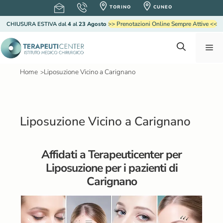
V
TORINO
CUNEO
a
>> Prenotazioni Online Sempre Attive <<
CHIUSURA ESTIVA
dal
4
al
23 Agosto
i
a
M
l
c
o
Home
Liposuzione Vicino a Carignano
>
e
n
t
e
n
n
Liposuzione Vicino a Carignano
u
u
t
o
Affidati a Terapeuticenter per
Liposuzione per i pazienti di
Carignano