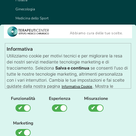
Ginecologia
Medicina dello Sport
Medicina del Lavoro
Abbiamo cura delle tue scelte.
Tricologia
Visite Specialistiche
Informativa
Recensioni
Utilizziamo cookie per motivi tecnici e per migliorare la resa
Lascia una Recensione
dei nostri servizi mediante tecnologie marketing e di
Autorizzazioni
tracciamento. Seleziona
Salva e continua
se consenti l'uso di
tutte le nostre tecnologie marketing, altrimenti personalizza
con i vari interruttori. Cambia le tue impostazioni e fai scelte
guidate dalla nostra pagina
. Mostra le
Informativa Cookie
impostazioni su qualsiasi pagina con il pulsante dei Cookie in
Il TerapeutiCenter è una struttura sanitaria autorizzata dalla
fondo alla pagina.
Funzionalità
Esperienza
Misurazione
Regione Piemonte
Gestione Cookie
Marketing
Impostazione Cookie