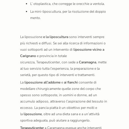
L’ otoplastica, che corregge le orecchie a ventola.
La mini-liposcultura, per la risoluzione del doppio
mento.
La
liposuzione
e la liposcultura
sono interventi sempre
più richiesti e diffusi. Se sei alla ricerca di informazioni o
vuoi sottoporti ad un intervento di
liposuzione vicino a
Carignano
e provincia in totale
sicurezza,
Terapeuticenter,
con sede a
Caramagna
, mette
al tuo servizio tutta l’esperienza, la preparazione e la
serietà, per questo tipo di interventi e trattamenti.
La
liposuzione all’addome
e
ai fianchi
consente di
modellare chirurgicamente quelle zone del corpo che
spesso sono sottoposte, in uomini e donne, ad un
accumulo adiposo, attraverso l’aspirazione del tessuto in
eccesso. La pancia piatta è un obiettivo per molti e
la
liposuzione
, oltre ad una dieta sana e a un’attività
sportiva adeguata, può aiutare a raggiungerlo.
Terapeuticenter
a Caramagna
esegue anche interventi