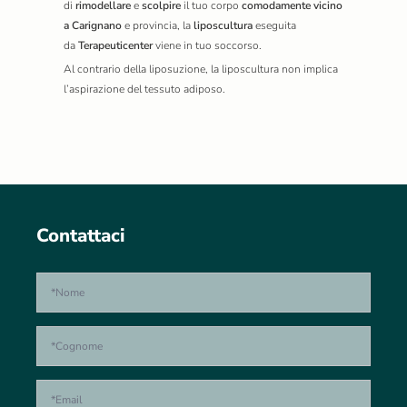
di
rimodellare
e
scolpire
il tuo corpo
comodamente vicino
a Carignano
e provincia, la
liposcultura
eseguita
da
Terapeuticenter
viene in tuo soccorso.
Al contrario della liposuzione, la liposcultura non implica
l’aspirazione del tessuto adiposo.
Contattaci