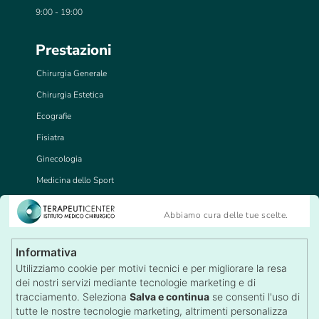
9:00 - 19:00
Prestazioni
Chirurgia Generale
Chirurgia Estetica
Ecografie
Fisiatra
Ginecologia
Medicina dello Sport
Medicina del Lavoro
Abbiamo cura delle tue scelte.
Tricologia
Visite Specialistiche
Informativa
Recensioni
Utilizziamo cookie per motivi tecnici e per migliorare la resa
Lascia una Recensione
dei nostri servizi mediante tecnologie marketing e di
Autorizzazioni
tracciamento. Seleziona
Salva e continua
se consenti l'uso di
tutte le nostre tecnologie marketing, altrimenti personalizza