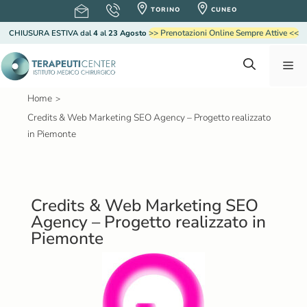
V
TORINO
CUNEO
a
>> Prenotazioni Online Sempre Attive <<
CHIUSURA ESTIVA
dal
4
al
23 Agosto
i
a
M
l
c
o
Home
>
e
n
Credits & Web Marketing SEO Agency – Progetto realizzato
t
in Piemonte
e
n
n
u
u
t
Credits & Web Marketing SEO
o
Agency – Progetto realizzato in
Piemonte