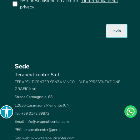
*Ho preso visione ed accetto
l'informativa della
privacy.
Sede
Terapeuticenter S.r.l
TERAPEUTICENTER SENZA VINCOLI DI RAPPRESENTAZIONE
GRAFICA srl
Strada Carmagnola, 68
Open toolbar
12030 Caramagna Piemonte (CN)
Tel. +39 0172 89872
Email:
info@terapeuticenter.com
PEC:
terapeuticenter@pec.it
Sito web: www.terapeuticenter.com