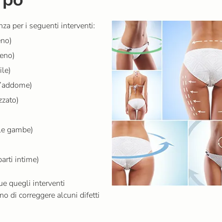
a per i seguenti interventi:
eno)
seno)
ile)
l’addome)
zzato)
le gambe)
arti intime)
e quegli interventi
o di correggere alcuni difetti