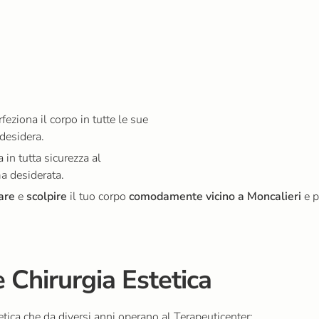
feziona il corpo in tutte le sue
 desidera.
 in tutta sicurezza al
ma desiderata.
are
e
scolpire
il tuo corpo
comodamente vicino a Moncalieri
e p
e Chirurgia Estetica
etica che da diversi anni operano al Terapeuticenter: