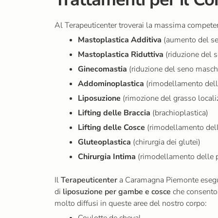
Al Terapeuticenter troverai la massima competenz
Mastoplastica Additiva
(aumento del s
Mastoplastica Riduttiva
(riduzione del 
Ginecomastia
(riduzione del seno masch
Addominoplastica
(rimodellamento del
Liposuzione
(rimozione del grasso locali
Lifting delle Braccia
(brachioplastica)
Lifting delle Cosce
(rimodellamento del
Gluteoplastica
(chirurgia dei glutei)
Chirurgia Intima
(rimodellamento delle p
Il
Terapeuticenter
a Caramagna Piemonte
esegu
di
liposuzione per gambe e cosce
che consenton
molto diffusi in queste aree del nostro corpo:
Coulotte de cheval