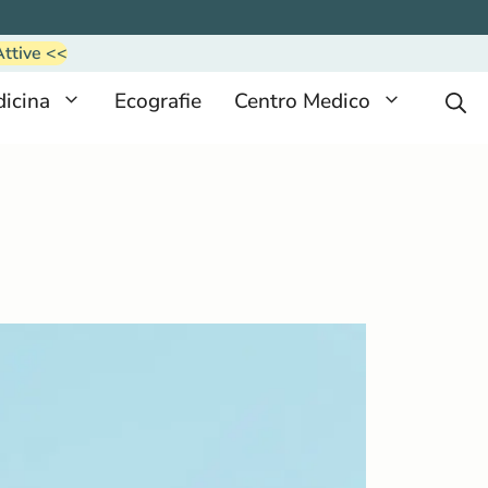
Attive <<
icina
Ecografie
Centro Medico