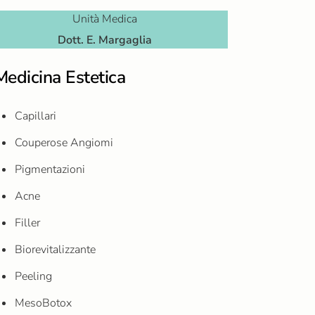
Unità Medica
Dott. E. Margaglia
Medicina Estetica
Capillari
Couperose Angiomi
Pigmentazioni
Acne
Filler
Biorevitalizzante
Peeling
MesoBotox