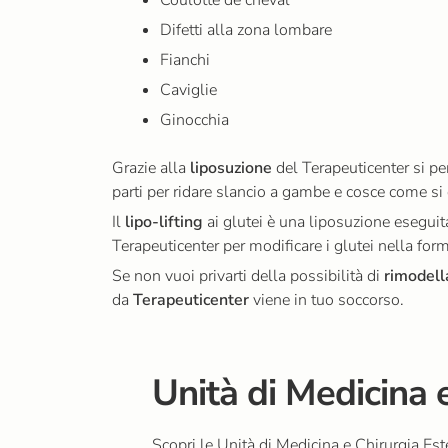
Difetti alla zona lombare
Fianchi
Caviglie
Ginocchia
Grazie alla
liposuzione
del Terapeuticenter si per
parti per ridare slancio a gambe e cosce come si
Il
lipo-lifting
ai glutei è una liposuzione eseguita
Terapeuticenter per modificare i glutei nella for
Se non vuoi privarti della possibilità di
rimodell
da
Terapeuticenter
viene in tuo soccorso.
Unità di Medicina 
Scopri le Unità di Medicina e Chirurgia Est