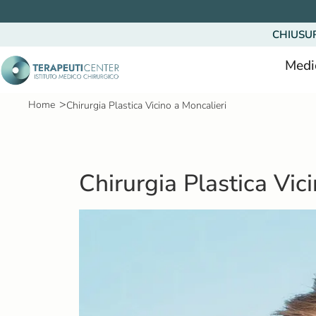
V
a
CHIUSU
i
a
Medi
l
c
>
Home
Chirurgia Plastica Vicino a Moncalieri
o
n
t
e
Chirurgia Plastica Vic
n
u
t
o