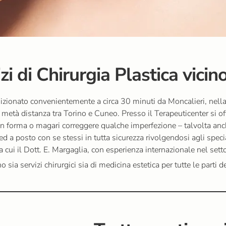
izi di Chirurgia Plastica vici
osizionato convenientemente a circa 30 minuti da Moncalieri, ne
metà distanza tra Torino e Cuneo. Presso il Terapeuticenter si off
i in forma o magari correggere qualche imperfezione – talvolta a
ed a posto con se stessi in tutta sicurezza rivolgendosi agli speci
ra cui il Dott. E. Margaglia, con esperienza internazionale nel sett
sia servizi chirurgici sia di medicina estetica per tutte le parti d