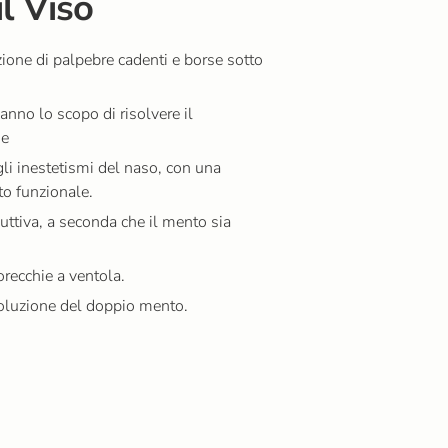
il Viso
ezione di palpebre cadenti e borse sotto
 hanno lo scopo di risolvere il
he
gli inestetismi del naso, con una
to funzionale.
uttiva, a seconda che il mento sia
orecchie a ventola.
isoluzione del doppio mento.