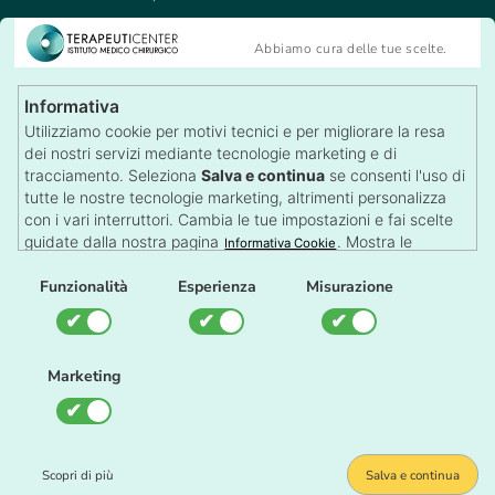
Medicina del Lavoro
Abbiamo cura delle tue scelte.
Tricologia
Visite Specialistiche
Informativa
Recensioni
Utilizziamo cookie per motivi tecnici e per migliorare la resa
Lascia una Recensione
dei nostri servizi mediante tecnologie marketing e di
Autorizzazioni
tracciamento. Seleziona
Salva e continua
se consenti l'uso di
tutte le nostre tecnologie marketing, altrimenti personalizza
con i vari interruttori. Cambia le tue impostazioni e fai scelte
guidate dalla nostra pagina
. Mostra le
Informativa Cookie
impostazioni su qualsiasi pagina con il pulsante dei Cookie in
Il TerapeutiCenter è una struttura sanitaria autorizzata dalla
fondo alla pagina.
Funzionalità
Esperienza
Misurazione
Regione Piemonte
Gestione Cookie
Marketing
Impostazione Cookie
Scopri di più
Salva e continua