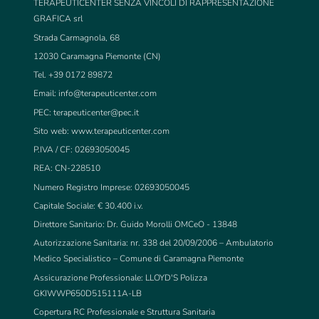
TERAPEUTICENTER SENZA VINCOLI DI RAPPRESENTAZIONE
GRAFICA srl
Strada Carmagnola, 68
12030 Caramagna Piemonte (CN)
Tel. +39 0172 89872
Email:
info@terapeuticenter.com
PEC:
terapeuticenter@pec.it
Sito web: www.terapeuticenter.com
P.IVA / CF: 02693050045
REA: CN-228510
Numero Registro Imprese: 02693050045
Capitale Sociale: € 30.400 i.v.
Direttore Sanitario: Dr. Guido Morolli OMCeO - 13848
Autorizzazione Sanitaria: nr. 338 del 20/09/2006 – Ambulatorio
Medico Specialistico – Comune di Caramagna Piemonte
Assicurazione Professionale: LLOYD'S Polizza
GKIWWP650D515111A-LB
Copertura RC Professionale e Struttura Sanitaria